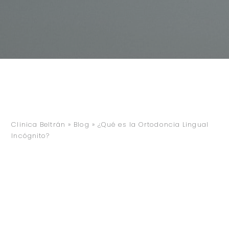
Clinica Beltrán
»
Blog
»
¿Qué es la Ortodoncia Lingual
Incógnito?