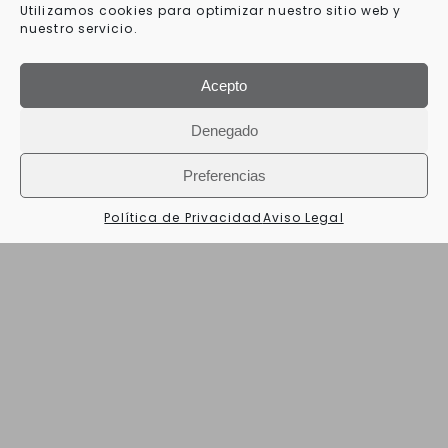
Utilizamos cookies para optimizar nuestro sitio web y
enjuagues ayudan a mantener los dientes
nuestro servicio.
blancos después de un tratamiento de
blanqueamiento dental.
Acepto
Denegado
Preferencias
Política de Privacidad
Aviso Legal